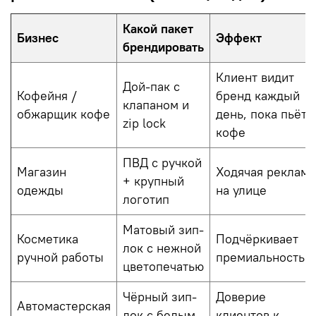
Какой пакет
Бизнес
Эффект
брендировать
Клиент видит
Дой-пак с
Кофейня /
бренд каждый
клапаном и
обжарщик кофе
день, пока пьёт
zip lock
кофе
ПВД с ручкой
Магазин
Ходячая реклама
+ крупный
одежды
на улице
логотип
Матовый зип-
Косметика
Подчёркивает
лок с нежной
ручной работы
премиальность
цветопечатью
Чёрный зип-
Доверие
Автомастерская
лок с белым
клиентов к