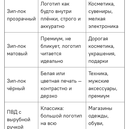
Логотип как
Косметика,
Зип-лок
будто внутри
сувениры,
прозрачный
плёнки, строго и
мелкая
аккуратно
электроника
Премиум, не
Дорогая
Зип-лок
бликует, логотип
косметика,
матовый
читается
украшения,
идеально
подарки
Белая или
Техника,
Зип-лок
цветная печать —
мужские
чёрный
контрастно и
аксессуары,
дерзко
премиум
Классика:
Магазины
ПВД с
большой логотип
одежды,
вырубной
на всю
обуви,
ручкой