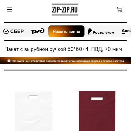
Пакет с вырубной ручкой 50*60+4, ПВД, 70 мкм