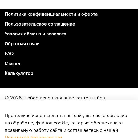
Политика конфиденциальности и оферта
Пользовательское соглашение
Условия обмена и возврата
Обратная связь
FAQ
Статьи
Калькулятор
© 2026 Любое использование контента без
письменного разрешения запрещено
Продолжая использовать наш сайт, вы даете согласие
ИП Ярковой Кирилл Юрьевич
на обработку файлов cookie, которые обеспечивают
ОГРН
322774600049515
правильную работу сайта и соглашаетесь с нашей
г. Москва, ул. Молодцова 4-114
Политикой безопасности