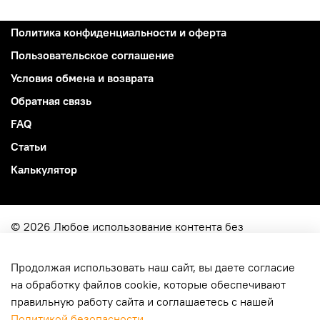
Политика конфиденциальности и оферта
Пользовательское соглашение
Условия обмена и возврата
Обратная связь
FAQ
Статьи
Калькулятор
© 2026 Любое использование контента без
письменного разрешения запрещено
Продолжая использовать наш сайт, вы даете согласие
ИП Ярковой Кирилл Юрьевич
на обработку файлов cookie, которые обеспечивают
ОГРН
322774600049515
правильную работу сайта и соглашаетесь с нашей
г. Москва, ул. Молодцова 4-114
Политикой безопасности