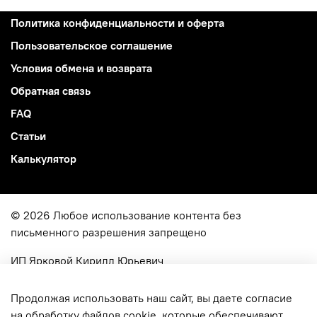
Политика конфиденциальности и оферта
Пользовательское соглашение
Условия обмена и возврата
Обратная связь
FAQ
Статьи
Калькулятор
© 2026 Любое использование контента без
письменного разрешения запрещено
ИП Ярковой Кирилл Юрьевич
ОГРН
322774600049515
г. Москва, ул. Молодцова 4-114
Продолжая использовать наш сайт, вы даете согласие
на обработку файлов cookie, которые обеспечивают