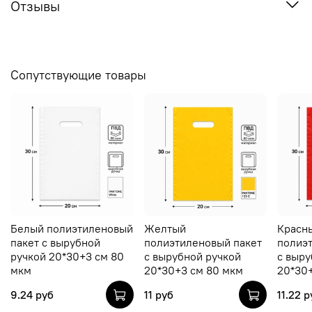
Отзывы
Сопутствующие товары
Белый полиэтиленовый
Желтый
Красн
пакет с вырубной
полиэтиленовый пакет
полиэ
ручкой 20*30+3 см 80
с вырубной ручкой
с выру
мкм
20*30+3 см 80 мкм
20*30
9.24 руб
11 руб
11.22 р