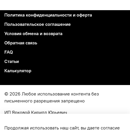
Политика конфиденциальности и оферта
Пользовательское соглашение
Условия обмена и возврата
Обратная связь
FAQ
Статьи
Калькулятор
© 2026 Любое использование контента без
письменного разрешения запрещено
ИП Ярковой Кирилл Юрьевич
ОГРН
322774600049515
г. Москва, ул. Молодцова 4-114
Продолжая использовать наш сайт, вы даете согласие