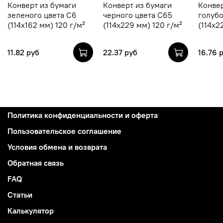
Конверт из бумаги
Конверт из бумаги
Конвер
зеленого цвета C6
черного цвета C65
голубо
(114х162 мм) 120 г/м²
(114х229 мм) 120 г/м²
(114х2
11.82 руб
22.37 руб
16.76 
Политика конфиденциальности и оферта
Пользовательское соглашение
Условия обмена и возврата
Обратная связь
FAQ
Статьи
Калькулятор