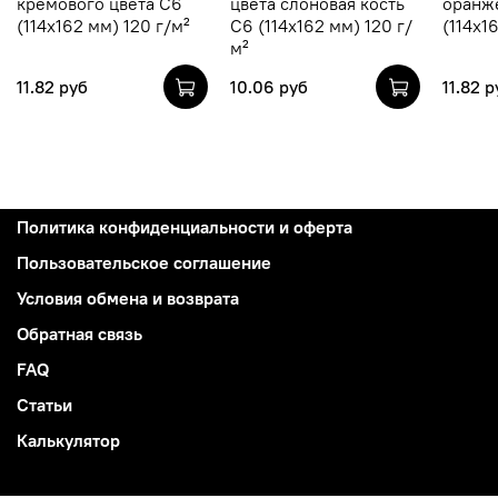
кремового цвета C6
цвета слоновая кость
оранж
(114х162 мм) 120 г/м²
C6 (114х162 мм) 120 г/
(114х1
м²
11.82 руб
10.06 руб
11.82 р
Политика конфиденциальности и оферта
Пользовательское соглашение
Условия обмена и возврата
Обратная связь
FAQ
Статьи
Калькулятор