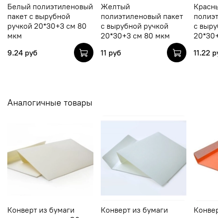
Белый полиэтиленовый
Желтый
Красн
пакет с вырубной
полиэтиленовый пакет
полиэ
ручкой 20*30+3 см 80
с вырубной ручкой
с выру
мкм
20*30+3 см 80 мкм
20*30
9.24 руб
11 руб
11.22 р
Аналогичные товары
Конверт из бумаги
Конверт из бумаги
Конвер