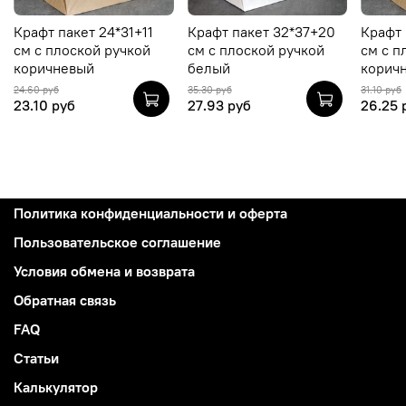
Крафт пакет 24*31+11
Крафт пакет 32*37+20
Крафт 
см c плоской ручкой
см c плоской ручкой
см c п
коричневый
белый
корич
24.60 руб
35.30 руб
31.10 руб
23.10 руб
27.93 руб
26.25 
Политика конфиденциальности и оферта
Пользовательское соглашение
Условия обмена и возврата
Обратная связь
FAQ
Статьи
Калькулятор