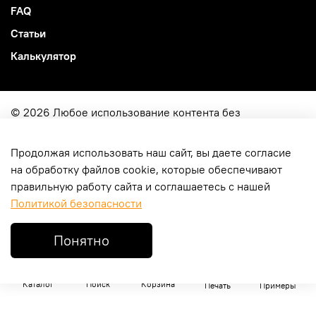
FAQ
Статьи
Калькулятор
© 2026 Любое использование контента без
письменного разрешения запрещено
Продолжая использовать наш сайт, вы даете согласие
ИП Ярковой Кирилл Юрьевич
на обработку файлов cookie, которые обеспечивают
ОГРН
322774600049515
правильную работу сайта и соглашаетесь с нашей
г. Москва, ул. Молодцова 4-114
Политикой безопасности
В корзину
Понятно
Каталог
Поиск
Корзина
Печать
Примеры