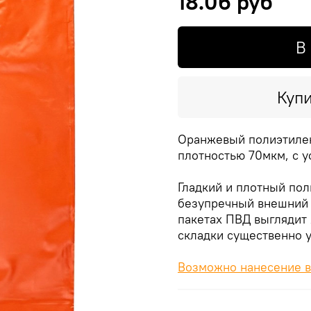
18.06 руб
В
Купи
Оранжевый полиэтилен
плотностью 70мкм, с у
Гладкий и плотный по
безупречный внешний в
пакетах ПВД выглядит 
складки существенно у
Возможно нанесение в