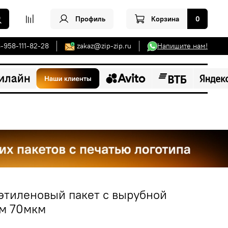
Профиль
Корзина
0
-958-111-82-28
zakaz@zip-zip.ru
Напишите нам!
тиленовый пакет с вырубной
см 70мкм