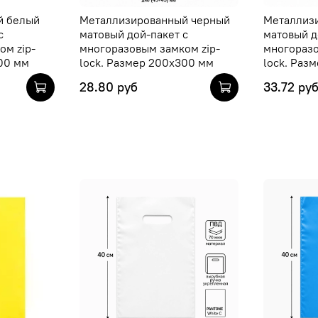
й белый
Металлизированный черный
Металлиз
с
матовый дой-пакет с
матовый д
ом zip-
многоразовым замком zip-
многоразо
00 мм
lock. Размер 200х300 мм
lock. Раз
28.80 руб
33.72 ру