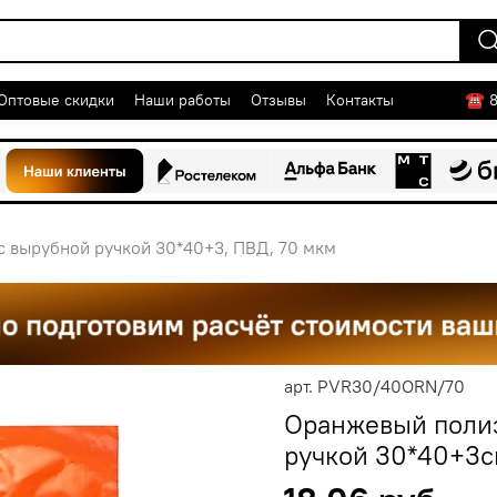
☎ 8
Оптовые скидки
Наши работы
Отзывы
Контакты
с вырубной ручкой 30*40+3, ПВД, 70 мкм
арт.
PVR30/40ORN/70
Оранжевый полиэ
ручкой 30*40+3