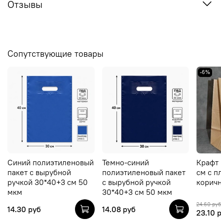
Отзывы
Сопутствующие товары
-6%
Синий полиэтиленовый
Темно-синий
Крафт 
пакет с вырубной
полиэтиленовый пакет
см c п
ручкой 30*40+3 см 50
с вырубной ручкой
корич
мкм
30*40+3 см 50 мкм
24.60 руб
14.30 руб
14.08 руб
23.10 