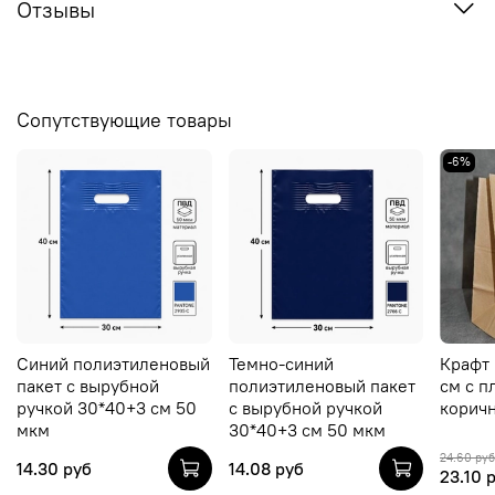
Отзывы
Сопутствующие товары
-6%
Синий полиэтиленовый
Темно-синий
Крафт 
пакет с вырубной
полиэтиленовый пакет
см c п
ручкой 30*40+3 см 50
с вырубной ручкой
корич
мкм
30*40+3 см 50 мкм
24.60 руб
14.30 руб
14.08 руб
23.10 